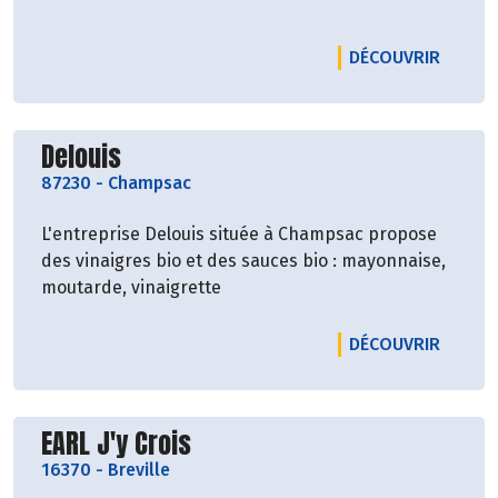
LE PRO
DÉCOUVRIR
Découvrir le producteur
Delouis
87230
-
Champsac
L'entreprise Delouis située à Champsac propose
des vinaigres bio et des sauces bio : mayonnaise,
moutarde, vinaigrette
LE PRO
DÉCOUVRIR
Découvrir le producteur
EARL J'y Crois
16370
-
Breville