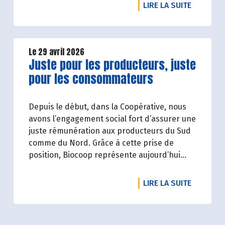
composer vos plats de saison nous vous
DE L'ART
LIRE LA SUITE
avons concocté une petite sélection
printanière jusqu’à -20% du 30/04 au
27/05/2026. Sortez les nappes fleuries, on
s’occupe du goût !
Le 29 avril 2026
Lire la suite de l'article
Juste pour les producteurs, juste
pour les consommateurs
Depuis le début, dans la Coopérative, nous
avons l’engagement social fort d’assurer une
juste rémunération aux producteurs du Sud
comme du Nord. Grâce à cette prise de
position, Biocoop représente aujourd’hui
17% du commerce équitable en France et
68.8% des produits à marque Biocoop sont
DE L'AR
LIRE LA SUITE
labellisés CE.