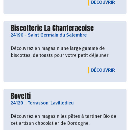
LE PRO
DÉCOUVRIR
Découvrir le producteur
Biscotterie La Chanteracoise
24190
-
Saint Germain du Salembre
Découvrez en magasin une large gamme de
biscottes, de toasts pour votre petit déjeuner
LE PRO
DÉCOUVRIR
Découvrir le producteur
Bovetti
24120
-
Terrasson-Lavilledieu
Découvrez en magasin les pâtes à tartiner Bio de
cet artisan chocolatier de Dordogne.