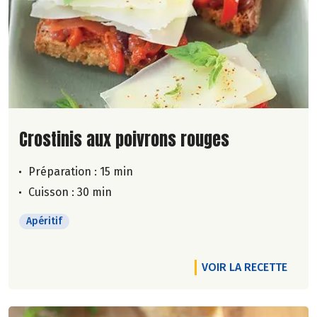
Lire la suite de la recette
Crostinis aux poivrons rouges
Préparation : 15 min
Cuisson : 30 min
Apéritif
VOIR LA RECETTE