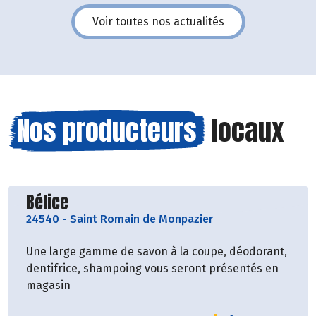
Voir toutes nos actualités
Nos producteurs
locaux
Découvrir le producteur
Bélice
24540
-
Saint Romain de Monpazier
Une large gamme de savon à la coupe, déodorant,
dentifrice, shampoing vous seront présentés en
magasin