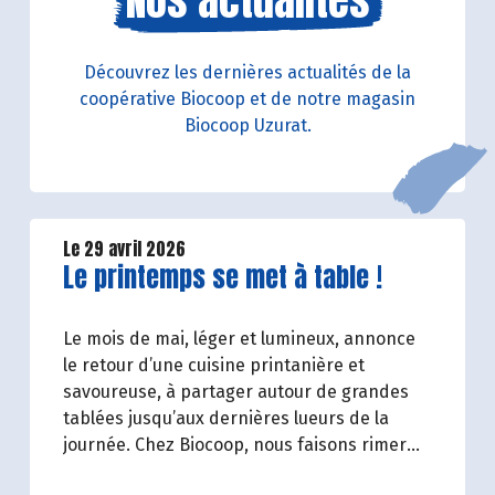
Nos actualités
Découvrez les dernières actualités de la
coopérative Biocoop et de notre magasin
Biocoop Uzurat.
Le 29 avril 2026
Lire la suite de l'article
Le printemps se met à table !
Le mois de mai, léger et lumineux, annonce
le retour d’une cuisine printanière et
savoureuse, à partager autour de grandes
tablées jusqu’aux dernières lueurs de la
journée. Chez Biocoop, nous faisons rimer
convivialité avec plats équilibrés. Alors pour