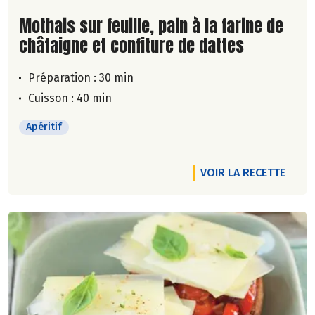
Lire la suite de la recette
Mothais sur feuille, pain à la farine de
châtaigne et confiture de dattes
Préparation : 30 min
Cuisson : 40 min
Apéritif
VOIR LA RECETTE