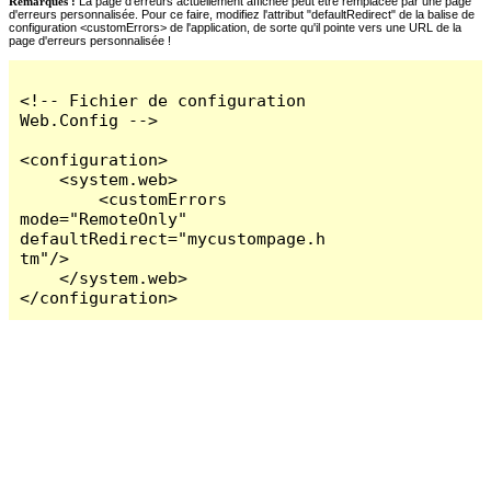
Remarques :
La page d'erreurs actuellement affichée peut être remplacée par une page
d'erreurs personnalisée. Pour ce faire, modifiez l'attribut "defaultRedirect" de la balise de
configuration <customErrors> de l'application, de sorte qu'il pointe vers une URL de la
page d'erreurs personnalisée !
<!-- Fichier de configuration 
Web.Config -->

<configuration>

    <system.web>

        <customErrors 
mode="RemoteOnly" 
defaultRedirect="mycustompage.h
tm"/>

    </system.web>

</configuration>