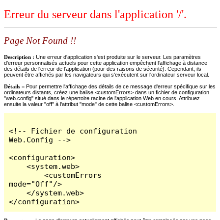
Erreur du serveur dans l'application '/'.
Page Not Found !!
Description :
Une erreur d'application s'est produite sur le serveur. Les paramètres
d'erreur personnalisés actuels pour cette application empêchent l'affichage à distance
des détails de l'erreur de l'application (pour des raisons de sécurité). Cependant, ils
peuvent être affichés par les navigateurs qui s'exécutent sur l'ordinateur serveur local.
Détails =
Pour permettre l'affichage des détails de ce message d'erreur spécifique sur les
ordinateurs distants, créez une balise <customErrors> dans un fichier de configuration
"web.config" situé dans le répertoire racine de l'application Web en cours. Attribuez
ensuite la valeur "off" à l'attribut "mode" de cette balise <customErrors>.
<!-- Fichier de configuration 
Web.Config -->

<configuration>

    <system.web>

        <customErrors 
mode="Off"/>

    </system.web>

</configuration>