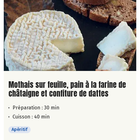
Lire la suite de la recette
Mothais sur feuille, pain à la farine de
châtaigne et confiture de dattes
Préparation : 30 min
Cuisson : 40 min
Apéritif