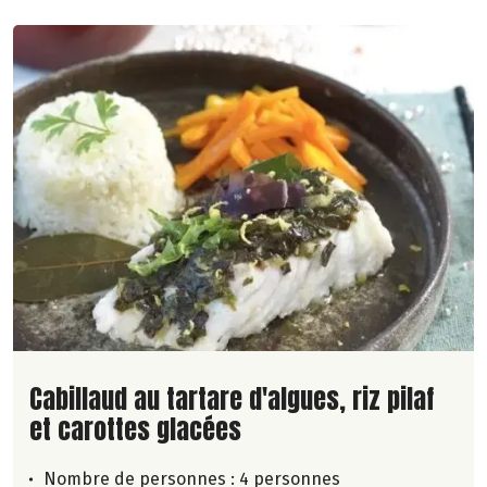
Lire la suite de la recette
Cabillaud au tartare d'algues, riz pilaf
et carottes glacées
Nombre de personnes :
4 personnes