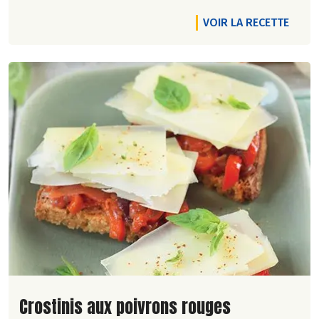
VOIR LA RECETTE
Lire la suite de la recette
Crostinis aux poivrons rouges