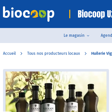
Biocoop U
Le magasin
Agen
Accueil
Tous nos producteurs locaux
Huilerie Vi