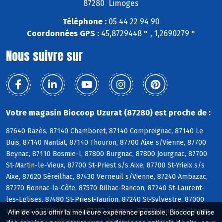
87280 Limoges
Téléphone :
05 44 22 94 90
Coordonnées GPS :
45,8729448 ° , 1,2690279 °
Nous suivre sur
Votre magasin Biocoop Uzurat (87280) est proche de :
87640 Razès, 87140 Chamboret, 87140 Compreignac, 87140 Le
Buis, 87140 Nantiat, 87140 Thouron, 87700 Aixe s/Vienne, 87700
Beynac, 87110 Bosmie-l, 87800 Burgnac, 87800 Jourgnac, 87700
St-Martin-le-Vieux, 87700 St-Priest s/s Aixe, 87700 St-Yrieix s/s
Aixe, 87620 Séreilhac, 87430 Verneuil s/Vienne, 87240 Ambazac,
87270 Bonnac-la-Côte, 87570 Rilhac-Rancon, 87240 St-Laurent-
les-Eglises, 87480 St-Priest-Taurion, 87240 St-Sylvestre, 87000
Limoges, 87100 Limoges, 87280 Limoges, 87920 Condat s/Vienne,
Afin de vous offrir la meilleure expérience possible, Biocoop utilise