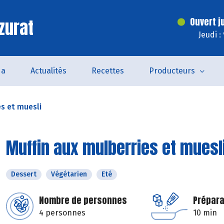
zurat
Ouvert j
Jeudi :
da
Actualités
Recettes
Producteurs
es et muesli
Muffin aux mulberries et muesl
Dessert
Végétarien
Eté
Nombre de personnes
Prépara
4 personnes
10 min