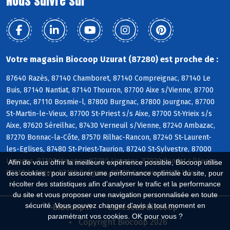
Nous suivre sur
Votre magasin Biocoop Uzurat (87280) est proche de :
87640 Razès, 87140 Chamboret, 87140 Compreignac, 87140 Le
Buis, 87140 Nantiat, 87140 Thouron, 87700 Aixe s/Vienne, 87700
Beynac, 87110 Bosmie-l, 87800 Burgnac, 87800 Jourgnac, 87700
St-Martin-le-Vieux, 87700 St-Priest s/s Aixe, 87700 St-Yrieix s/s
Aixe, 87620 Séreilhac, 87430 Verneuil s/Vienne, 87240 Ambazac,
87270 Bonnac-la-Côte, 87570 Rilhac-Rancon, 87240 St-Laurent-
les-Eglises, 87480 St-Priest-Taurion, 87240 St-Sylvestre, 87000
Limoges, 87100 Limoges, 87280 Limoges, 87920 Condat s/Vienne,
Afin de vous offrir la meilleure expérience possible, Biocoop utilise
87110 Le Vigen, 87110 Solignac, 87270 Couzeix, 87170 Isle
des cookies : pour assurer une performance optimale du site, pour
récolter des statistiques afin d'analyser le trafic et la performance
du site et vous proposer une navigation personnalisée en toute
sécurité. Vous pouvez changer d'avis à tout moment en
Biocoop.fr
Le réseau Biocoop
paramétrant vos cookies. OK pour vous ?
Copyright Biocoop 2026