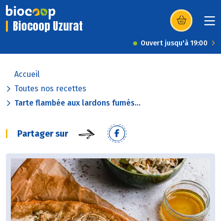
Biocoop Uzurat
(s’ouvre dans u
Ouvert jusqu'à 19:00
Accueil
Toutes nos recettes
Tarte flambée aux lardons fumés...
Partager sur