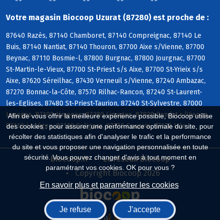
Votre magasin Biocoop Uzurat (87280) est proche de :
87640 Razès, 87140 Chamboret, 87140 Compreignac, 87140 Le
Buis, 87140 Nantiat, 87140 Thouron, 87700 Aixe s/Vienne, 87700
Beynac, 87110 Bosmie-l, 87800 Burgnac, 87800 Jourgnac, 87700
St-Martin-le-Vieux, 87700 St-Priest s/s Aixe, 87700 St-Yrieix s/s
Aixe, 87620 Séreilhac, 87430 Verneuil s/Vienne, 87240 Ambazac,
87270 Bonnac-la-Côte, 87570 Rilhac-Rancon, 87240 St-Laurent-
les-Eglises, 87480 St-Priest-Taurion, 87240 St-Sylvestre, 87000
Limoges, 87100 Limoges, 87280 Limoges, 87920 Condat s/Vienne,
Afin de vous offrir la meilleure expérience possible, Biocoop utilise
87110 Le Vigen, 87110 Solignac, 87270 Couzeix, 87170 Isle
des cookies : pour assurer une performance optimale du site, pour
récolter des statistiques afin d'analyser le trafic et la performance
du site et vous proposer une navigation personnalisée en toute
sécurité. Vous pouvez changer d'avis à tout moment en
Biocoop.fr
Le réseau Biocoop
paramétrant vos cookies. OK pour vous ?
Copyright Biocoop 2026
En savoir plus et paramétrer les cookies
Je refuse
J'accepte
Réalisé par