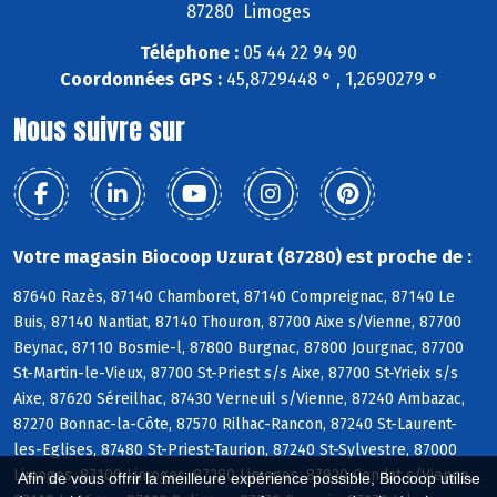
87280 Limoges
Téléphone :
05 44 22 94 90
Coordonnées GPS :
45,8729448 ° , 1,2690279 °
Nous suivre sur
Votre magasin Biocoop Uzurat (87280) est proche de :
87640 Razès, 87140 Chamboret, 87140 Compreignac, 87140 Le
Buis, 87140 Nantiat, 87140 Thouron, 87700 Aixe s/Vienne, 87700
Beynac, 87110 Bosmie-l, 87800 Burgnac, 87800 Jourgnac, 87700
St-Martin-le-Vieux, 87700 St-Priest s/s Aixe, 87700 St-Yrieix s/s
Aixe, 87620 Séreilhac, 87430 Verneuil s/Vienne, 87240 Ambazac,
87270 Bonnac-la-Côte, 87570 Rilhac-Rancon, 87240 St-Laurent-
les-Eglises, 87480 St-Priest-Taurion, 87240 St-Sylvestre, 87000
Limoges, 87100 Limoges, 87280 Limoges, 87920 Condat s/Vienne,
Afin de vous offrir la meilleure expérience possible, Biocoop utilise