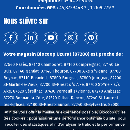
Téléphone :
05 44 22 94 90
Coordonnées GPS :
45,8729448 ° , 1,2690279 °
Nous suivre sur
Votre magasin Biocoop Uzurat (87280) est proche de :
87640 Razès, 87140 Chamboret, 87140 Compreignac, 87140 Le
Buis, 87140 Nantiat, 87140 Thouron, 87700 Aixe s/Vienne, 87700
Beynac, 87110 Bosmie-l, 87800 Burgnac, 87800 Jourgnac, 87700
St-Martin-le-Vieux, 87700 St-Priest s/s Aixe, 87700 St-Yrieix s/s
Aixe, 87620 Séreilhac, 87430 Verneuil s/Vienne, 87240 Ambazac,
87270 Bonnac-la-Côte, 87570 Rilhac-Rancon, 87240 St-Laurent-
les-Eglises, 87480 St-Priest-Taurion, 87240 St-Sylvestre, 87000
Limoges, 87100 Limoges, 87280 Limoges, 87920 Condat s/Vienne,
Afin de vous offrir la meilleure expérience possible, Biocoop utilise
87110 Le Vigen, 87110 Solignac, 87270 Couzeix, 87170 Isle
des cookies : pour assurer une performance optimale du site, pour
récolter des statistiques afin d'analyser le trafic et la performance