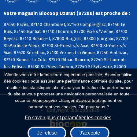
Votre magasin Biocoop Uzurat (87280) est proche de :
87640 Razès, 87140 Chamboret, 87140 Compreignac, 87140 Le
Buis, 87140 Nantiat, 87140 Thouron, 87700 Aixe s/Vienne, 87700
Beynac, 87110 Bosmie-l, 87800 Burgnac, 87800 Jourgnac, 87700
St-Martin-le-Vieux, 87700 St-Priest s/s Aixe, 87700 St-Yrieix s/s
Aixe, 87620 Séreilhac, 87430 Verneuil s/Vienne, 87240 Ambazac,
87270 Bonnac-la-Côte, 87570 Rilhac-Rancon, 87240 St-Laurent-
les-Eglises, 87480 St-Priest-Taurion, 87240 St-Sylvestre, 87000
Limoges, 87100 Limoges, 87280 Limoges, 87920 Condat s/Vienne,
Afin de vous offrir la meilleure expérience possible, Biocoop utilise
87110 Le Vigen, 87110 Solignac, 87270 Couzeix, 87170 Isle
des cookies : pour assurer une performance optimale du site, pour
récolter des statistiques afin d'analyser le trafic et la performance
du site et vous proposer une navigation personnalisée en toute
sécurité. Vous pouvez changer d'avis à tout moment en
Biocoop.fr
Le réseau Biocoop
paramétrant vos cookies. OK pour vous ?
Copyright Biocoop 2026
En savoir plus et paramétrer les cookies
Je refuse
J'accepte