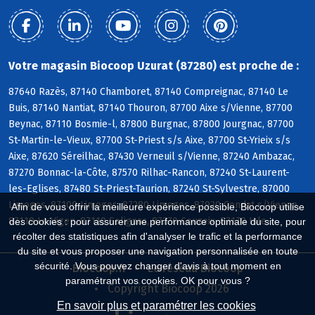
Votre magasin Biocoop Uzurat (87280) est proche de :
87640 Razès, 87140 Chamboret, 87140 Compreignac, 87140 Le
Buis, 87140 Nantiat, 87140 Thouron, 87700 Aixe s/Vienne, 87700
Beynac, 87110 Bosmie-l, 87800 Burgnac, 87800 Jourgnac, 87700
St-Martin-le-Vieux, 87700 St-Priest s/s Aixe, 87700 St-Yrieix s/s
Aixe, 87620 Séreilhac, 87430 Verneuil s/Vienne, 87240 Ambazac,
87270 Bonnac-la-Côte, 87570 Rilhac-Rancon, 87240 St-Laurent-
les-Eglises, 87480 St-Priest-Taurion, 87240 St-Sylvestre, 87000
Limoges, 87100 Limoges, 87280 Limoges, 87920 Condat s/Vienne,
Afin de vous offrir la meilleure expérience possible, Biocoop utilise
87110 Le Vigen, 87110 Solignac, 87270 Couzeix, 87170 Isle
des cookies : pour assurer une performance optimale du site, pour
récolter des statistiques afin d'analyser le trafic et la performance
du site et vous proposer une navigation personnalisée en toute
sécurité. Vous pouvez changer d'avis à tout moment en
Biocoop.fr
Le réseau Biocoop
paramétrant vos cookies. OK pour vous ?
Copyright Biocoop 2026
En savoir plus et paramétrer les cookies