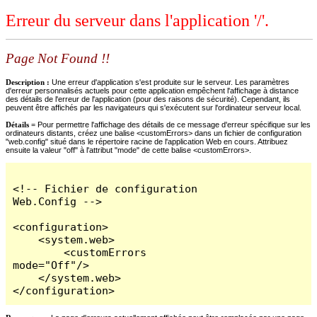
Erreur du serveur dans l'application '/'.
Page Not Found !!
Description :
Une erreur d'application s'est produite sur le serveur. Les paramètres
d'erreur personnalisés actuels pour cette application empêchent l'affichage à distance
des détails de l'erreur de l'application (pour des raisons de sécurité). Cependant, ils
peuvent être affichés par les navigateurs qui s'exécutent sur l'ordinateur serveur local.
Détails =
Pour permettre l'affichage des détails de ce message d'erreur spécifique sur les
ordinateurs distants, créez une balise <customErrors> dans un fichier de configuration
"web.config" situé dans le répertoire racine de l'application Web en cours. Attribuez
ensuite la valeur "off" à l'attribut "mode" de cette balise <customErrors>.
<!-- Fichier de configuration 
Web.Config -->

<configuration>

    <system.web>

        <customErrors 
mode="Off"/>

    </system.web>

</configuration>