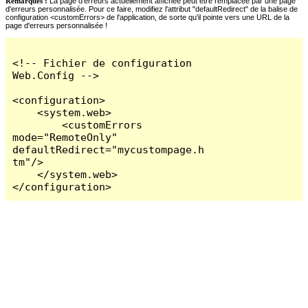
Remarques :
La page d'erreurs actuellement affichée peut être remplacée par une page
d'erreurs personnalisée. Pour ce faire, modifiez l'attribut "defaultRedirect" de la balise de
configuration <customErrors> de l'application, de sorte qu'il pointe vers une URL de la
page d'erreurs personnalisée !
<!-- Fichier de configuration 
Web.Config -->

<configuration>

    <system.web>

        <customErrors 
mode="RemoteOnly" 
defaultRedirect="mycustompage.h
tm"/>

    </system.web>

</configuration>