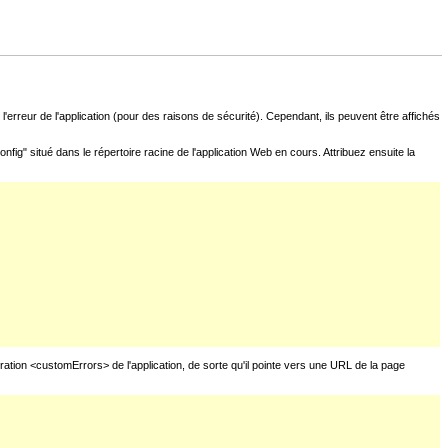
l'erreur de l'application (pour des raisons de sécurité). Cependant, ils peuvent être affichés
fig" situé dans le répertoire racine de l'application Web en cours. Attribuez ensuite la
uration <customErrors> de l'application, de sorte qu'il pointe vers une URL de la page