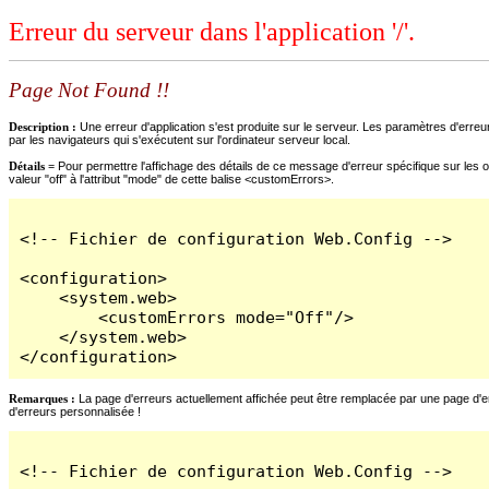
Erreur du serveur dans l'application '/'.
Page Not Found !!
Description :
Une erreur d'application s'est produite sur le serveur. Les paramètres d'erreur
par les navigateurs qui s'exécutent sur l'ordinateur serveur local.
Détails =
Pour permettre l'affichage des détails de ce message d'erreur spécifique sur les o
valeur "off" à l'attribut "mode" de cette balise <customErrors>.
<!-- Fichier de configuration Web.Config -->

<configuration>

    <system.web>

        <customErrors mode="Off"/>

    </system.web>

</configuration>
Remarques :
La page d'erreurs actuellement affichée peut être remplacée par une page d'erre
d'erreurs personnalisée !
<!-- Fichier de configuration Web.Config -->
