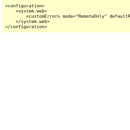
<configuration>

    <system.web>

        <customErrors mode="RemoteOnly" defaultR
    </system.web>

</configuration>