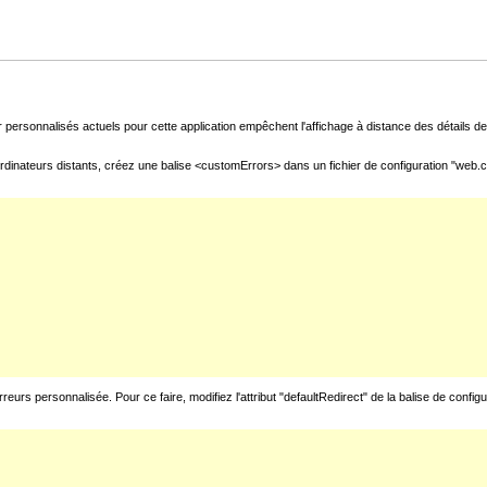
 personnalisés actuels pour cette application empêchent l'affichage à distance des détails de 
rdinateurs distants, créez une balise <customErrors> dans un fichier de configuration "web.con
urs personnalisée. Pour ce faire, modifiez l'attribut "defaultRedirect" de la balise de config