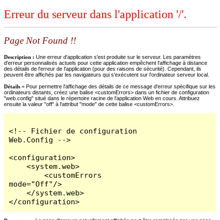
Erreur du serveur dans l'application '/'.
Page Not Found !!
Description :
Une erreur d'application s'est produite sur le serveur. Les paramètres
d'erreur personnalisés actuels pour cette application empêchent l'affichage à distance
des détails de l'erreur de l'application (pour des raisons de sécurité). Cependant, ils
peuvent être affichés par les navigateurs qui s'exécutent sur l'ordinateur serveur local.
Détails =
Pour permettre l'affichage des détails de ce message d'erreur spécifique sur les
ordinateurs distants, créez une balise <customErrors> dans un fichier de configuration
"web.config" situé dans le répertoire racine de l'application Web en cours. Attribuez
ensuite la valeur "off" à l'attribut "mode" de cette balise <customErrors>.
<!-- Fichier de configuration 
Web.Config -->

<configuration>

    <system.web>

        <customErrors 
mode="Off"/>

    </system.web>

</configuration>