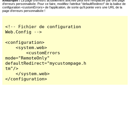
Remarques :
La page d'erreurs actuellement affichée peut être remplacée par une page
d'erreurs personnalisée. Pour ce faire, modifiez l'attribut "defaultRedirect" de la balise de
configuration <customErrors> de l'application, de sorte qu'il pointe vers une URL de la
page d'erreurs personnalisée !
<!-- Fichier de configuration 
Web.Config -->

<configuration>

    <system.web>

        <customErrors 
mode="RemoteOnly" 
defaultRedirect="mycustompage.h
tm"/>

    </system.web>

</configuration>