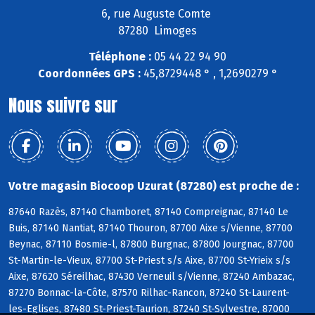
6, rue Auguste Comte
87280 Limoges
Téléphone :
05 44 22 94 90
Coordonnées GPS :
45,8729448 ° , 1,2690279 °
Nous suivre sur
Votre magasin Biocoop Uzurat (87280) est proche de :
87640 Razès, 87140 Chamboret, 87140 Compreignac, 87140 Le
Buis, 87140 Nantiat, 87140 Thouron, 87700 Aixe s/Vienne, 87700
Beynac, 87110 Bosmie-l, 87800 Burgnac, 87800 Jourgnac, 87700
St-Martin-le-Vieux, 87700 St-Priest s/s Aixe, 87700 St-Yrieix s/s
Aixe, 87620 Séreilhac, 87430 Verneuil s/Vienne, 87240 Ambazac,
87270 Bonnac-la-Côte, 87570 Rilhac-Rancon, 87240 St-Laurent-
les-Eglises, 87480 St-Priest-Taurion, 87240 St-Sylvestre, 87000