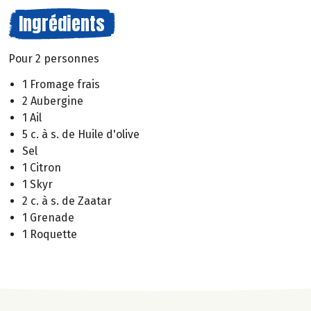
Ingrédients
Pour 2 personnes
1 Fromage frais
2 Aubergine
1 Ail
5 c. à s. de Huile d'olive
Sel
1 Citron
1 Skyr
2 c. à s. de Zaatar
1 Grenade
1 Roquette