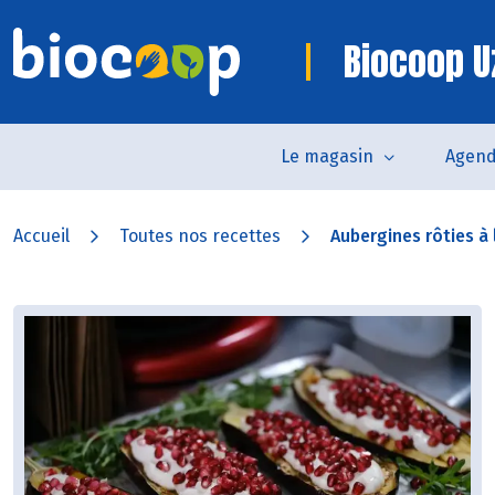
Biocoop U
Le magasin
Agen
Accueil
Toutes nos recettes
Aubergines rôties à 