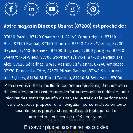
Votre magasin Biocoop Uzurat (87280) est proche de :
87640 Razès, 87140 Chamboret, 87140 Compreignac, 87140 Le
Buis, 87140 Nantiat, 87140 Thouron, 87700 Aixe s/Vienne, 87700
Beynac, 87110 Bosmie-l, 87800 Burgnac, 87800 Jourgnac, 87700
St-Martin-le-Vieux, 87700 St-Priest s/s Aixe, 87700 St-Yrieix s/s
Aixe, 87620 Séreilhac, 87430 Verneuil s/Vienne, 87240 Ambazac,
87270 Bonnac-la-Côte, 87570 Rilhac-Rancon, 87240 St-Laurent-
les-Eglises, 87480 St-Priest-Taurion, 87240 St-Sylvestre, 87000
Limoges, 87100 Limoges, 87280 Limoges, 87920 Condat s/Vienne,
Afin de vous offrir la meilleure expérience possible, Biocoop utilise
87110 Le Vigen, 87110 Solignac, 87270 Couzeix, 87170 Isle
des cookies : pour assurer une performance optimale du site, pour
récolter des statistiques afin d'analyser le trafic et la performance
du site et vous proposer une navigation personnalisée en toute
sécurité. Vous pouvez changer d'avis à tout moment en
Biocoop.fr
Le réseau Biocoop
paramétrant vos cookies. OK pour vous ?
Copyright Biocoop 2026
En savoir plus et paramétrer les cookies