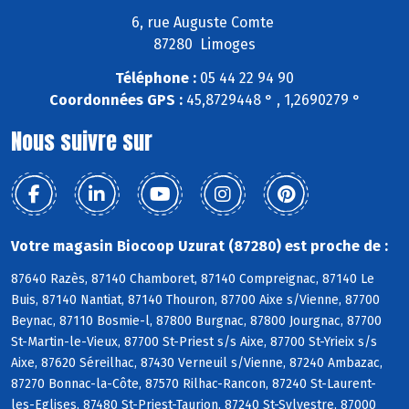
6, rue Auguste Comte
87280 Limoges
Téléphone :
05 44 22 94 90
Coordonnées GPS :
45,8729448 ° , 1,2690279 °
Nous suivre sur
Votre magasin Biocoop Uzurat (87280) est proche de :
87640 Razès, 87140 Chamboret, 87140 Compreignac, 87140 Le
Buis, 87140 Nantiat, 87140 Thouron, 87700 Aixe s/Vienne, 87700
Beynac, 87110 Bosmie-l, 87800 Burgnac, 87800 Jourgnac, 87700
St-Martin-le-Vieux, 87700 St-Priest s/s Aixe, 87700 St-Yrieix s/s
Aixe, 87620 Séreilhac, 87430 Verneuil s/Vienne, 87240 Ambazac,
87270 Bonnac-la-Côte, 87570 Rilhac-Rancon, 87240 St-Laurent-
les-Eglises, 87480 St-Priest-Taurion, 87240 St-Sylvestre, 87000