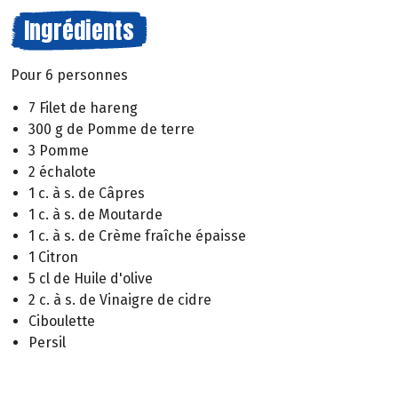
Ingrédients
Pour 6 personnes
7 Filet de hareng
300 g de Pomme de terre
3 Pomme
2 échalote
1 c. à s. de Câpres
1 c. à s. de Moutarde
1 c. à s. de Crème fraîche épaisse
1 Citron
5 cl de Huile d'olive
2 c. à s. de Vinaigre de cidre
Ciboulette
Persil