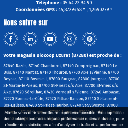
Téléphone :
05 44 22 94 90
Coordonnées GPS :
45,8729448 ° , 1,2690279 °
Nous suivre sur
Votre magasin Biocoop Uzurat (87280) est proche de :
87640 Razès, 87140 Chamboret, 87140 Compreignac, 87140 Le
Buis, 87140 Nantiat, 87140 Thouron, 87700 Aixe s/Vienne, 87700
Beynac, 87110 Bosmie-l, 87800 Burgnac, 87800 Jourgnac, 87700
St-Martin-le-Vieux, 87700 St-Priest s/s Aixe, 87700 St-Yrieix s/s
Aixe, 87620 Séreilhac, 87430 Verneuil s/Vienne, 87240 Ambazac,
87270 Bonnac-la-Côte, 87570 Rilhac-Rancon, 87240 St-Laurent-
les-Eglises, 87480 St-Priest-Taurion, 87240 St-Sylvestre, 87000
Limoges, 87100 Limoges, 87280 Limoges, 87920 Condat s/Vienne,
Afin de vous offrir la meilleure expérience possible, Biocoop utilise
87110 Le Vigen, 87110 Solignac, 87270 Couzeix, 87170 Isle
des cookies : pour assurer une performance optimale du site, pour
récolter des statistiques afin d'analyser le trafic et la performance